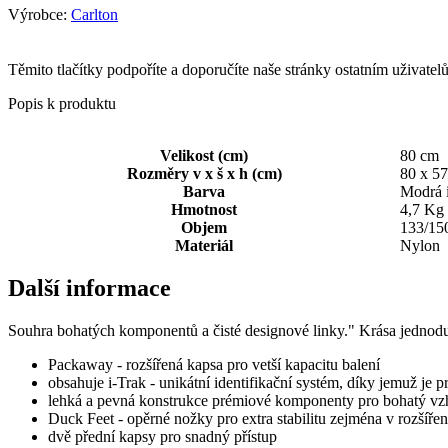
Výrobce:
Carlton
Těmito tlačítky podpoříte a doporučíte naše stránky ostatním uživate
Popis k produktu
Velikost (cm)
80 cm
Rozměry v x š x h (cm)
80 x 57
Barva
Modrá 
Hmotnost
4,7 Kg
Objem
133/150
Materiál
Nylon
Další informace
Souhra bohatých komponentů a čisté designové linky." Krása jednodu
Packaway - rozšířená kapsa pro vetší kapacitu balení
obsahuje i-Trak - unikátní identifikační systém, díky jemuž je p
lehká a pevná konstrukce prémiové komponenty pro bohatý vz
Duck Feet - opěrné nožky pro extra stabilitu zejména v rozšíře
dvě přední kapsy pro snadný přístup