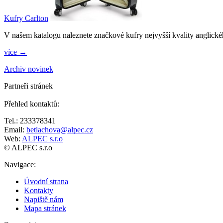
Kufry Carlton
V našem katalogu naleznete značkové kufry nejvyšší kvality anglické
více →
Archiv novinek
Partneři stránek
Přehled kontaktů
:
Tel.: 233378341
Email:
betlachova@alpec.cz
Web:
ALPEC s.r.o
© ALPEC s.r.o
Navigace
:
Úvodní strana
Kontakty
Napiště nám
Mapa stránek