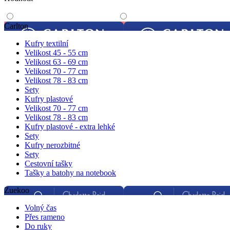
Carlton
Kufry textilní
Velikost 45 - 55 cm
Velikost 63 - 69 cm
Velikost 70 - 77 cm
Velikost 78 - 83 cm
Sety
Kufry plastové
Velikost 70 - 77 cm
Velikost 78 - 83 cm
Kufry plastové - extra lehké
Sety
Kufry nerozbitné
Sety
Cestovní tašky
Tašky a batohy na notebook
Zuekoo
Volný čas
Přes rameno
Do ruky