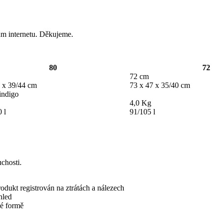
lům internetu. Děkujeme.
80
72
72 cm
 x 39/44 cm
73 x 47 x 35/40 cm
indigo
4,0 Kg
 l
91/105 l
chosti.
rodukt registrován na ztrátách a nálezech
hled
né formě