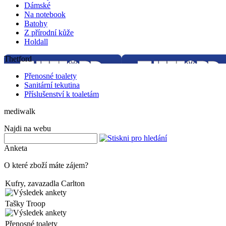
Dámské
Na notebook
Batohy
Z přírodní kůže
Holdall
Thetford
Přenosné toalety
Sanitární tekutina
Příslušenství k toaletám
mediwalk
Najdi na webu
Anketa
O které zboží máte zájem?
Kufry, zavazadla Carlton
Tašky Troop
Přenosné toalety