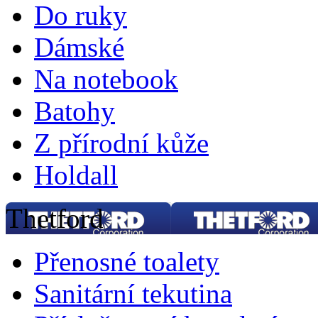
Do ruky
Dámské
Na notebook
Batohy
Z přírodní kůže
Holdall
Thetford
Přenosné toalety
Sanitární tekutina