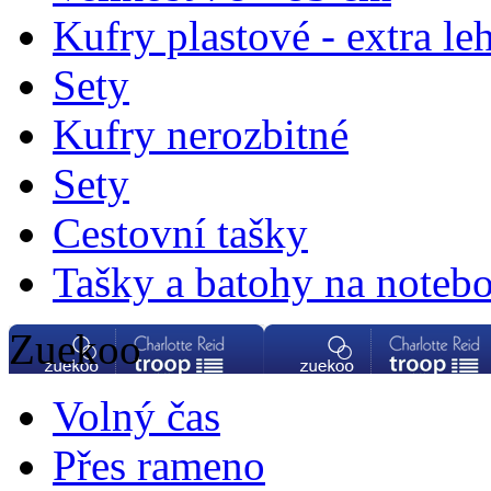
Kufry plastové - extra le
Sety
Kufry nerozbitné
Sety
Cestovní tašky
Tašky a batohy na noteb
Zuekoo
Volný čas
Přes rameno