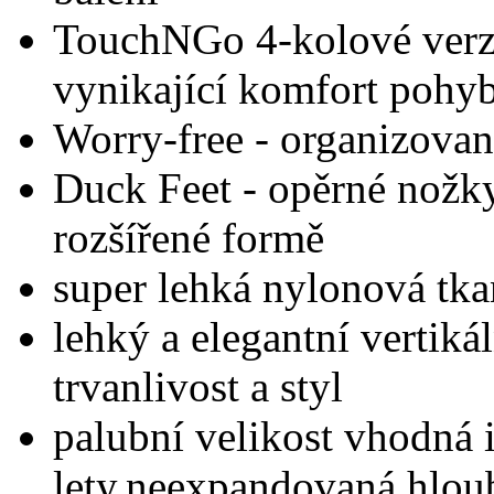
TouchNGo 4-kolové verze
vynikající komfort pohyb
Worry-free - organizovan
Duck Feet - opěrné nožky
rozšířené formě
super lehká nylonová tkan
lehký a elegantní vertiká
trvanlivost a styl
palubní velikost vhodná 
lety,neexpandovaná hlou