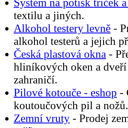
Systém na potisk triček 
textilu a jiných.
Alkohol testery levně
- P
alkohol testerů a jejich p
Česká plastová okna
- Př
hliníkových oken a dveř
zahraničí.
Pilové kotouče - eshop
- 
koutoučových pil a nožů.
Zemní vruty
- Prodej zem