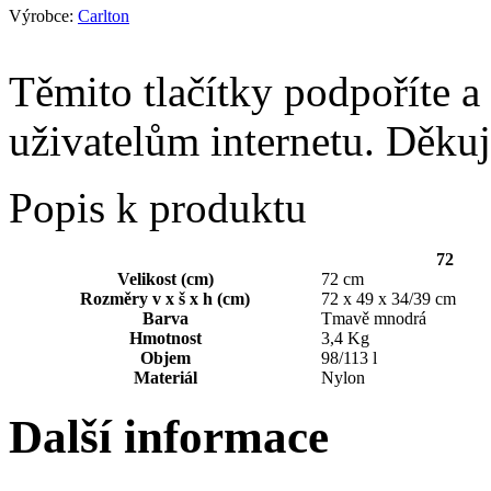
Výrobce:
Carlton
Těmito tlačítky podpoříte a
uživatelům internetu. Děku
Popis k produktu
72
Velikost (cm)
72 cm
Rozměry v x š x h (cm)
72 x 49 x 34/39 cm
Barva
Tmavě mnodrá
Hmotnost
3,4 Kg
Objem
98/113 l
Materiál
Nylon
Další informace