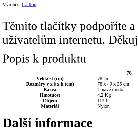
Výrobce:
Carlton
Těmito tlačítky podpoříte a
uživatelům internetu. Děku
Popis k produktu
78
Velikost (cm)
78 cm
Rozměry v x š x h (cm)
78 x 49 x 35 cm
Barva
Tmavě modrá
Hmotnost
4,2 Kg
Objem
112 l
Materiál
Nylon
Další informace