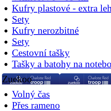
Kufry plastové - extra le
Sety
Kufry nerozbitné
Sety
Cestovní tašky
Tašky a batohy na noteb
Zuekoo
Volný čas
Přes rameno