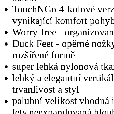
TouchNGo 4-kolové verze
vynikající komfort pohyb
Worry-free - organizovan
Duck Feet - opěrné nožky
rozšířené formě
super lehká nylonová tkan
lehký a elegantní vertiká
trvanlivost a styl
palubní velikost vhodná 
lety,neexpandovaná hlou