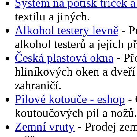
Systém na potisk triček 
textilu a jiných.
Alkohol testery levně
- P
alkohol testerů a jejich p
Česká plastová okna
- Př
hliníkových oken a dveř
zahraničí.
Pilové kotouče - eshop
- 
koutoučových pil a nožů.
Zemní vruty
- Prodej zem