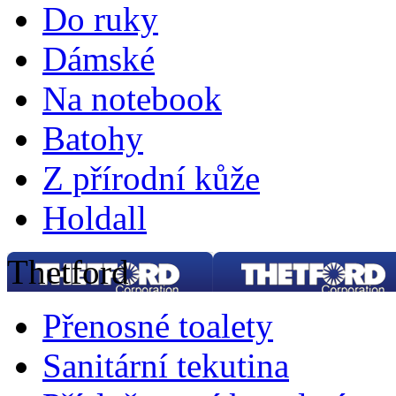
Do ruky
Dámské
Na notebook
Batohy
Z přírodní kůže
Holdall
Thetford
Přenosné toalety
Sanitární tekutina