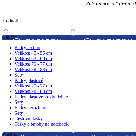
Pole označená * (hvězdičk
Hodnotit
Carlton
Kufry textilní
Velikost 45 - 55 cm
Velikost 63 - 69 cm
Velikost 70 - 77 cm
Velikost 78 - 83 cm
Sety
Kufry plastové
Velikost 70 - 77 cm
Velikost 78 - 83 cm
Kufry plastové - extra lehké
Sety
Kufry nerozbitné
Sety
Cestovní tašky
Tašky a batohy na notebook
Zuekoo