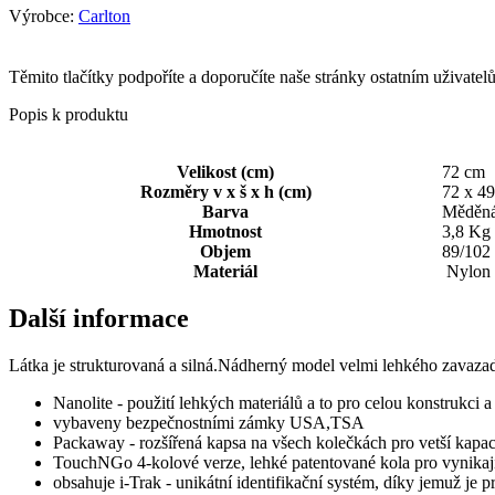
Výrobce:
Carlton
Těmito tlačítky podpoříte a doporučíte naše stránky ostatním uživate
Popis k produktu
Velikost (cm)
72 cm
Rozměry v x š x h (cm)
72 x 49
Barva
Měděn
Hmotnost
3,8 Kg
Objem
89/102 
Materiál
Nylon
Další informace
Látka je strukturovaná a silná.Nádherný model velmi lehkého zavazad
Nanolite - použití lehkých materiálů a to pro celou konstrukci a
vybaveny bezpečnostními zámky USA,TSA
Packaway - rozšířená kapsa na všech kolečkách pro vetší kapac
TouchNGo 4-kolové verze, lehké patentované kola pro vynikaj
obsahuje i-Trak - unikátní identifikační systém, díky jemuž je p