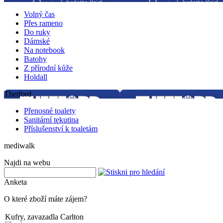
Volný čas
Přes rameno
Do ruky
Dámské
Na notebook
Batohy
Z přírodní kůže
Holdall
Thetford
Přenosné toalety
Sanitární tekutina
Příslušenství k toaletám
mediwalk
Najdi na webu
Anketa
O které zboží máte zájem?
Kufry, zavazadla Carlton