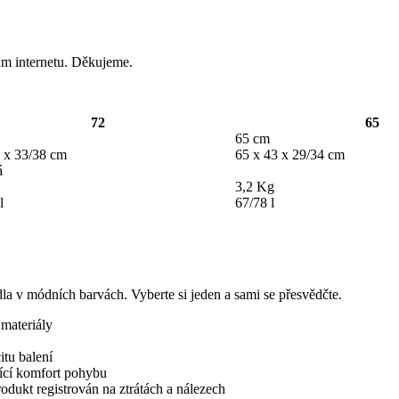
lům internetu. Děkujeme.
72
65
65 cm
 x 33/38 cm
65 x 43 x 29/34 cm
á
3,2 Kg
l
67/78 l
la v módních barvách. Vyberte si jeden a sami se přesvědčte.
 materiály
itu balení
ící komfort pohybu
rodukt registrován na ztrátách a nálezech