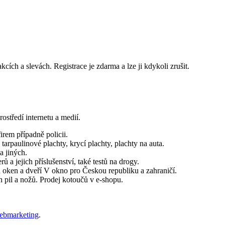
ch a slevách. Registrace je zdarma a lze ji kdykoli zrušit.
ostředí internetu a medií.
irem případně policii.
arpaulinové plachty, krycí plachty, plachty na auta.
a jiných.
ů a jejich příslušenství, také testů na drogy.
 oken a dveří V okno pro Českou republiku a zahraničí.
pil a nožů. Prodej kotoučů v e-shopu.
ebmarketing
.