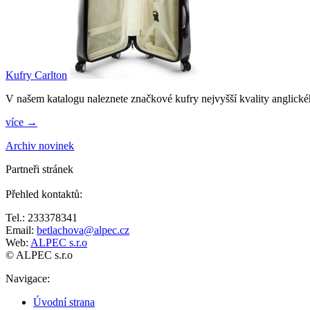
Kufry Carlton
V našem katalogu naleznete značkové kufry nejvyšší kvality anglické
více →
Archiv novinek
Partneři stránek
Přehled kontaktů
:
Tel.: 233378341
Email:
betlachova@alpec.cz
Web:
ALPEC s.r.o
© ALPEC s.r.o
Navigace
:
Úvodní strana