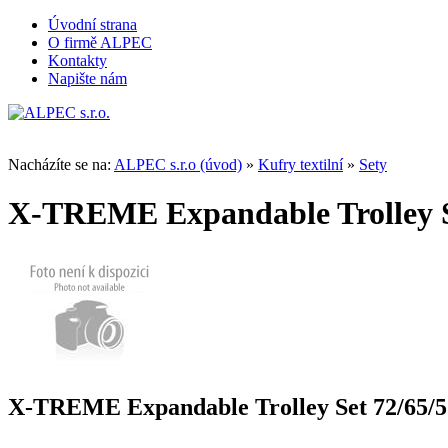
Úvodní strana
O firmě ALPEC
Kontakty
Napište nám
Nacházíte se na:
ALPEC s.r.o (úvod)
»
Kufry textilní
»
Sety
X-TREME Expandable Trolley S
X-TREME Expandable Trolley Set 72/65/