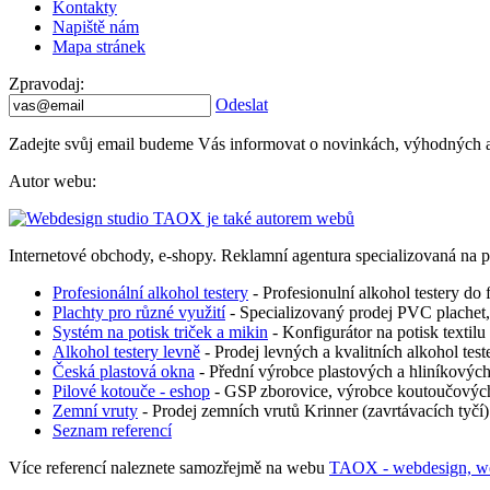
Kontakty
Napiště nám
Mapa stránek
Zpravodaj
:
Odeslat
Zadejte svůj email budeme Vás informovat o novinkách, výhodných akcí
Autor webu
:
Internetové obchody, e-shopy. Reklamní agentura specializovaná na pr
Profesionální alkohol testery
- Profesionulní alkohol testery do f
Plachty pro různé využití
- Specializovaný prodej PVC plachet, t
Systém na potisk triček a mikin
- Konfigurátor na potisk textilu 
Alkohol testery levně
- Prodej levných a kvalitních alkohol tester
Česká plastová okna
- Přední výrobce plastových a hliníkových
Pilové kotouče - eshop
- GSP zborovice, výrobce koutoučových 
Zemní vruty
- Prodej zemních vrutů Krinner (zavrtávacích tyčí)
Seznam referencí
Více referencí naleznete samozřejmě na webu
TAOX - webdesign, w