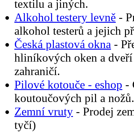
textilu a jiných.
Alkohol testery levně
- P
alkohol testerů a jejich p
Česká plastová okna
- Př
hliníkových oken a dveř
zahraničí.
Pilové kotouče - eshop
- 
koutoučových pil a nožů.
Zemní vruty
- Prodej zem
tyčí)