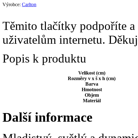
Výrobce:
Carlton
Těmito tlačítky podpoříte a
uživatelům internetu. Děku
Popis k produktu
Velikost (cm)
Rozměry v x š x h (cm)
Barva
Hmotnost
Objem
Materiál
Další informace
Mladistvý, světlý a dynami