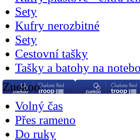
Sety
Kufry nerozbitné
Sety
Cestovní tašky
Tašky a batohy na noteb
Zuekoo
Volný čas
Přes rameno
Do ruky