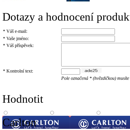
Dotazy a hodnocení produk
*
Váš e-mail:
*
Vaše jméno:
*
Váš příspěvek:
*
Kontrolní text:
Pole označená * (hvězdičkou) musíte 
Hodnotit
Carlton