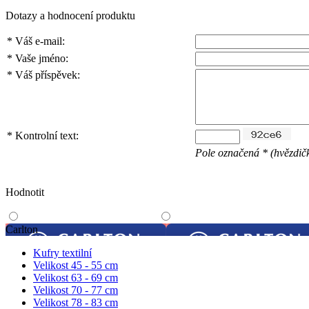
Dotazy a hodnocení produktu
*
Váš e-mail:
*
Vaše jméno:
*
Váš příspěvek:
*
Kontrolní text:
Pole označená * (hvězdičk
Hodnotit
Carlton
Kufry textilní
Velikost 45 - 55 cm
Velikost 63 - 69 cm
Velikost 70 - 77 cm
Velikost 78 - 83 cm