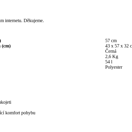
lům internetu. Děkujeme.
)
57 cm
h (cm)
43 x 57 x 32 
Černá
2,6 Kg
54 l
Polyester
ukojeti
jící komfort pohybu