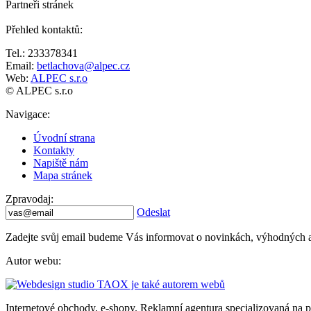
Partneři stránek
Přehled kontaktů
:
Tel.: 233378341
Email:
betlachova@alpec.cz
Web:
ALPEC s.r.o
© ALPEC s.r.o
Navigace
:
Úvodní strana
Kontakty
Napiště nám
Mapa stránek
Zpravodaj
:
Odeslat
Zadejte svůj email budeme Vás informovat o novinkách, výhodných akcí
Autor webu
:
Internetové obchody, e-shopy. Reklamní agentura specializovaná na pr