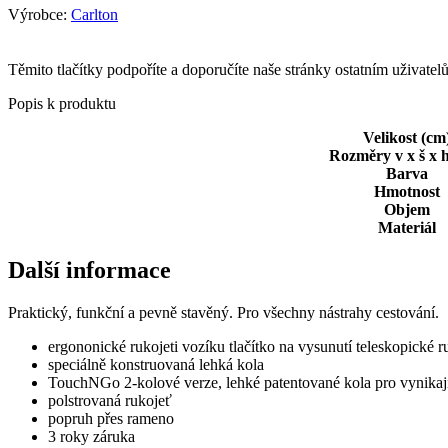
Výrobce:
Carlton
Těmito tlačítky podpoříte a doporučíte naše stránky ostatním uživate
Popis k produktu
Velikost (cm
Rozměry v x š x 
Barva
Hmotnost
Objem
Materiál
Další informace
Praktický, funkční a pevně stavěný. Pro všechny nástrahy cestování.
ergononické rukojeti vozíku tlačítko na vysunutí teleskopické r
speciálně konstruovaná lehká kola
TouchNGo 2-kolové verze, lehké patentované kola pro vynika
polstrovaná rukojeť
popruh přes rameno
3 roky záruka