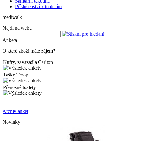
Sanitární tekutina
Příslušenství k toaletám
mediwalk
Najdi na webu
Anketa
O které zboží máte zájem?
Kufry, zavazadla Carlton
Tašky Troop
Přenosné toalety
Archiv anket
Novinky