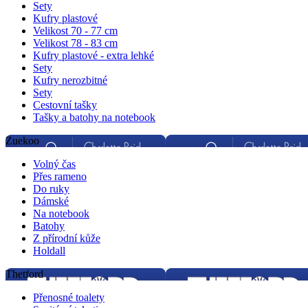
Sety
Kufry plastové
Velikost 70 - 77 cm
Velikost 78 - 83 cm
Kufry plastové - extra lehké
Sety
Kufry nerozbitné
Sety
Cestovní tašky
Tašky a batohy na notebook
Zuekoo
Volný čas
Přes rameno
Do ruky
Dámské
Na notebook
Batohy
Z přírodní kůže
Holdall
Thetford
Přenosné toalety